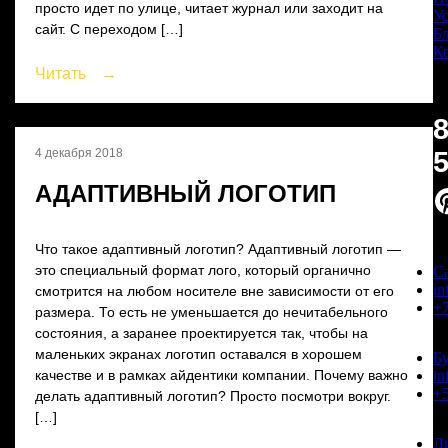
просто идет по улице, читает журнал или заходит на
У
сайт. С переходом […]
Б
К
Читать
→
8
4 декабря 2018
АДАПТИВНЫЙ ЛОГОТИП
Что такое адаптивный логотип? Адаптивный логотип —
это специальный формат лого, который органично
Са
i
смотрится на любом носителе вне зависимости от его
+7
размера. То есть не уменьшается до нечитабельного
состояния, а заранее проектируется так, чтобы на
маленьких экранах логотип оставался в хорошем
Б
i
качестве и в рамках айдентики компании. Почему важно
+5
делать адаптивный логотип? Просто посмотри вокруг.
[…]
Л