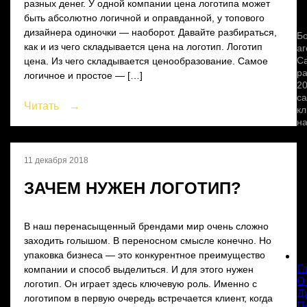
разных денег. У одной компании цена логотипа может
быть абсолютно логичной и оправданной, у топового
дизайнера одиночки — наоборот. Давайте разбираться,
Бо
как и из чего складывается цена на логотип. Логотип
аг
Са
цена. Из чего складывается ценообразование. Самое
ра
логичное и простое — […]
20
са
Читать
→
кл
на
11 декабря 2018
ЗАЧЕМ НУЖЕН ЛОГОТИП?
В наш перенасыщенный брендами мир очень сложно
заходить голышом. В переносном смысле конечно. Но
упаковка бизнеса — это конкурентное преимущество
С
Г
компании и способ выделиться. И для этого нужен
О
логотип. Он играет здесь ключевую роль. Именно с
Д
логотипом в первую очередь встречается клиент, когда
П