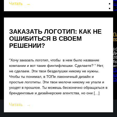
i
Читать
→
+3
ЗАКАЗАТЬ ЛОГОТИП: КАК НЕ
П
ОШИБИТЬСЯ В СВОЕМ
п
РЕШЕНИИ?
(с
Д
20
“Хочу заказать логотип, чтобы в нем было название
Б
аг
компании и вот такие финтифлюшки. Сделаете? “ Нет,
П
не сделаем. Эти твои безделушки никому не нужны.
к
Чтобы ты понимал, в ТОПе лаконичный дизайн и
П
простые логотипы. Эти твои мелочи никому не упали и
Н
уходят в прошлое. Ты можешь бесконечно обращаться в
брендинговые и дизайнерские агентства, но они […]
Читать
→