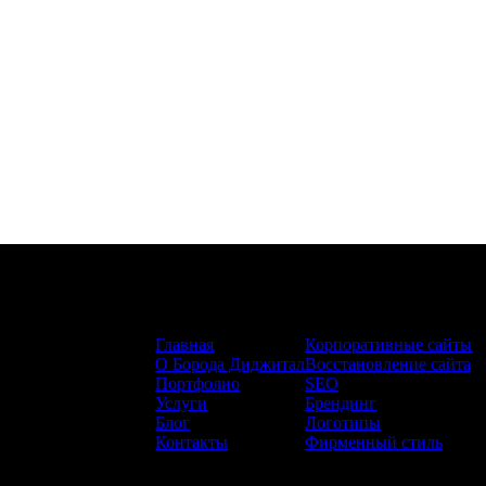
Сайт:
Услуги:
Главная
Корпоративные сайты
О Борода Диджитал
Восстановление сайта
Портфолио
SEO
Услуги
Брендинг
Блог
Логотипы
Контакты
Фирменный стиль