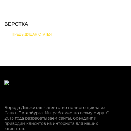
ВЕРСТКА
ПРЕДЫДУЩАЯ СТАТЬЯ
Борода Диджитал - агентство полного цикла из
Санкт-Петербурга. Мы работаем по всему миру. С
2013 года разрабатываем сайты, брендинг и
приводим клиентов из интернета для наших
клиентов.