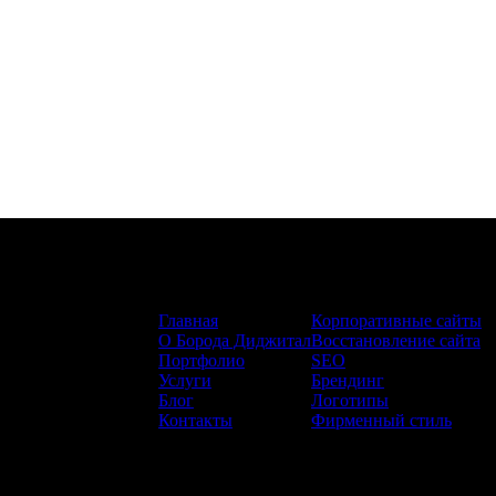
Сайт:
Услуги:
Главная
Корпоративные сайты
О Борода Диджитал
Восстановление сайта
Портфолио
SEO
Услуги
Брендинг
Блог
Логотипы
Контакты
Фирменный стиль