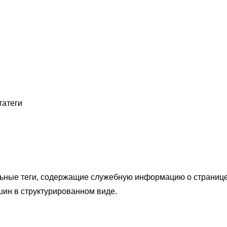
Портфолио
Услуги
Блог
Конта
татеги
льные теги, содержащие служебную информацию о странице
шин в структурированном виде.