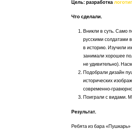
Цель: р
азработка
логоти
Что сделали.
Вникли в суть. Само 
русскими солдатами ве
в историю. Изучили и
занимали хорошее по
не удивительно). Нас
Подобрали дизайн пуш
исторических изображ
современно-гравюрно
Поиграли с видами. М
Результат.
Ребята из бара «Пушкарь» 