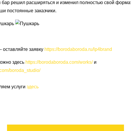
и бар решил расширяться и изменил полностью свой формат
ши постоянные заказчики.
— оставляйте заявку
https://borodaboroda.ru/lp4brand
можно здесь
https://borodaboroda.com/works/
и
.com/boroda_studio/
вляем услуги
здесь