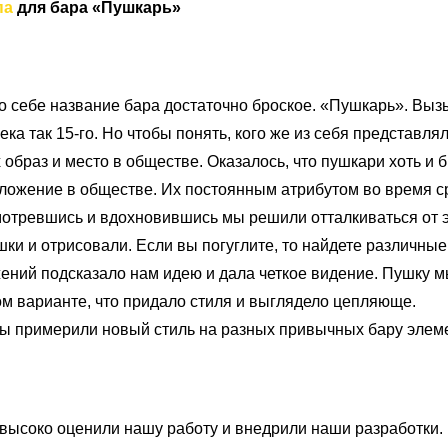
па
для бара «Пушкарь»
по себе название бара достаточно броское. «Пушкарь». Выз
ка так 15-го. Но чтобы понять, кого же из себя представля
х образ и место в обществе. Оказалось, что пушкари хоть и
ложение в обществе. Их постоянным атрибутом во время с
мотревшись и вдохновившись мы решили отталкиваться от э
ки и отрисовали. Если вы погуглите, то найдете различные
ений подсказало нам идею и дала четкое видение. Пушку 
м варианте, что придало стиля и выглядело цепляюще.
ы примерили новый стиль на разных привычных бару элеме
высоко оценили нашу работу и внедрили наши разработки.