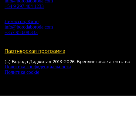
info@borodaboroda.com
+54 9 297 404 1233
Лимассол, Кипр
info@borodaboroda.com
+357 95 608 333
Партнерская программа
(с) Борода Диджитал 2013-2026. Брендинговое агентство
Политика конфиденциальности
Политика cookie
Настройки cookie